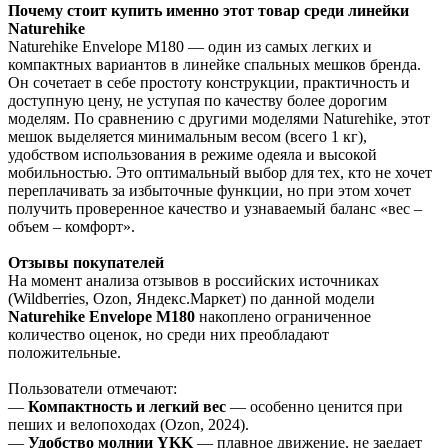
Почему стоит купить именно этот товар среди линейки
Naturehike
Naturehike Envelope M180 — один из самых легких и
компактных вариантов в линейке спальных мешков бренда.
Он сочетает в себе простоту конструкции, практичность и
доступную цену, не уступая по качеству более дорогим
моделям. По сравнению с другими моделями Naturehike, этот
мешок выделяется минимальным весом (всего 1 кг),
удобством использования в режиме одеяла и высокой
мобильностью. Это оптимальный выбор для тех, кто не хочет
переплачивать за избыточные функции, но при этом хочет
получить проверенное качество и узнаваемый баланс «вес –
объем – комфорт».
Отзывы покупателей
На момент анализа отзывов в российских источниках
(Wildberries, Ozon, Яндекс.Маркет) по данной модели
Naturehike Envelope M180
накоплено ограниченное
количество оценок, но среди них преобладают
положительные.
Пользователи отмечают:
—
Компактность и легкий вес
— особенно ценится при
пеших и велопоходах (Ozon, 2024).
—
Удобство молнии YKK
— плавное движение, не заедает