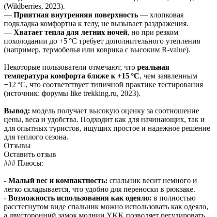
(Wildberries, 2023).
—
Приятная внутренняя поверхность
— хлопковая
подкладка комфортна к телу, не вызывает раздражения.
—
Хватает тепла для летних ночей
, но при резком
похолодании до +5 °C требует дополнительного утепления
(например, термобелья или коврика с высоким R-value).
Некоторые пользователи отмечают, что
реальная
температура комфорта ближе к +15 °C
, чем заявленным
+12 °C, что соответствует типичной практике тестирования
(источник: форумы like trekking.ru, 2023).
Вывод:
модель получает высокую оценку за соотношение
цены, веса и удобства. Подходит как для начинающих, так и
для опытных туристов, ищущих простое и надежное решение
для теплого сезона.
Отзывы
Оставить отзыв
### Плюсы:
-
Малый вес и компактность:
спальник весит немного и
легко складывается, что удобно для переноски в рюкзаке.
-
Возможность использования как одеяло:
в полностью
расстегнутом виде спальник можно использовать как одеяло,
а двусторонний замок молнии YKK позволяет регулировать