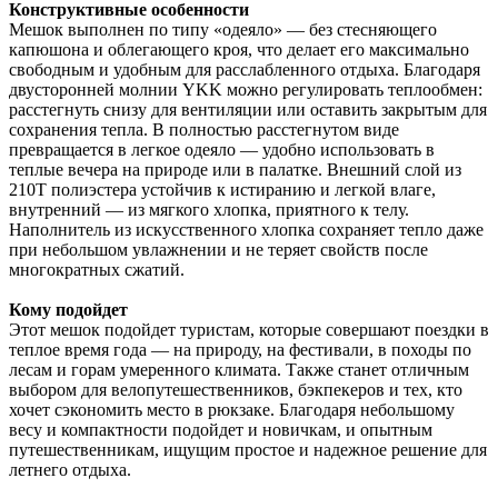
Конструктивные особенности
Мешок выполнен по типу «одеяло» — без стесняющего
капюшона и облегающего кроя, что делает его максимально
свободным и удобным для расслабленного отдыха. Благодаря
двусторонней молнии YKK можно регулировать теплообмен:
расстегнуть снизу для вентиляции или оставить закрытым для
сохранения тепла. В полностью расстегнутом виде
превращается в легкое одеяло — удобно использовать в
теплые вечера на природе или в палатке. Внешний слой из
210T полиэстера устойчив к истиранию и легкой влаге,
внутренний — из мягкого хлопка, приятного к телу.
Наполнитель из искусственного хлопка сохраняет тепло даже
при небольшом увлажнении и не теряет свойств после
многократных сжатий.
Кому подойдет
Этот мешок подойдет туристам, которые совершают поездки в
теплое время года — на природу, на фестивали, в походы по
лесам и горам умеренного климата. Также станет отличным
выбором для велопутешественников, бэкпекеров и тех, кто
хочет сэкономить место в рюкзаке. Благодаря небольшому
весу и компактности подойдет и новичкам, и опытным
путешественникам, ищущим простое и надежное решение для
летнего отдыха.