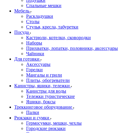
Подушки
Спальные мешки
Мебель
Раскладушки
Столы
Стулья, кресла, табуретки
Посуда
Кастрюли, котелки, сковородки
Наборы
Прихватки, лопатки, половники, аксессуары
Чайники
Для готовки
Аксессуары
Горелки
Мангалы и грили
Плиты, обогреватели
Канистры, ящики, тележки
Канистры для воды
Тележки туристические
Ящики, боксы
Треккинговое оборудование
Палки
Рюкзаки и сумки
Гермосумки, мешки, чехлы
Городские рюкзаки