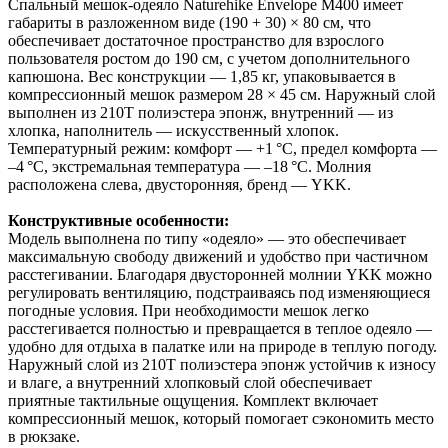
Спальный мешок-одеяло Naturehike Envelope M400 имеет
габариты в разложенном виде (190 + 30) × 80 см, что
обеспечивает достаточное пространство для взрослого
пользователя ростом до 190 см, с учетом дополнительного
капюшона. Вес конструкции — 1,85 кг, упаковывается в
компрессионный мешок размером 28 × 45 см. Наружный слой
выполнен из 210T полиэстера эпонж, внутренний — из
хлопка, наполнитель — искусственный хлопок.
Температурный режим: комфорт — +1 °C, предел комфорта —
–4 °C, экстремальная температура — –18 °C. Молния
расположена слева, двусторонняя, бренд — YKK.
Конструктивные особенности:
Модель выполнена по типу «одеяло» — это обеспечивает
максимальную свободу движений и удобство при частичном
расстегивании. Благодаря двусторонней молнии YKK можно
регулировать вентиляцию, подстраиваясь под изменяющиеся
погодные условия. При необходимости мешок легко
расстегивается полностью и превращается в теплое одеяло —
удобно для отдыха в палатке или на природе в теплую погоду.
Наружный слой из 210T полиэстера эпонж устойчив к износу
и влаге, а внутренний хлопковый слой обеспечивает
приятные тактильные ощущения. Комплект включает
компрессионный мешок, который помогает сэкономить место
в рюкзаке.