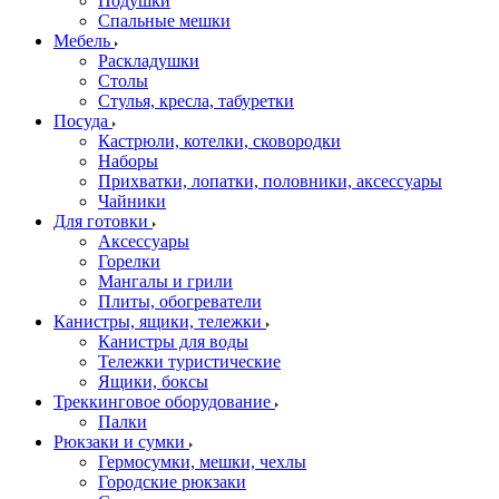
Подушки
Спальные мешки
Мебель
Раскладушки
Столы
Стулья, кресла, табуретки
Посуда
Кастрюли, котелки, сковородки
Наборы
Прихватки, лопатки, половники, аксессуары
Чайники
Для готовки
Аксессуары
Горелки
Мангалы и грили
Плиты, обогреватели
Канистры, ящики, тележки
Канистры для воды
Тележки туристические
Ящики, боксы
Треккинговое оборудование
Палки
Рюкзаки и сумки
Гермосумки, мешки, чехлы
Городские рюкзаки