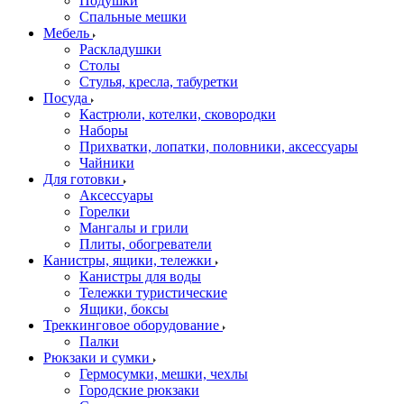
Подушки
Спальные мешки
Мебель
Раскладушки
Столы
Стулья, кресла, табуретки
Посуда
Кастрюли, котелки, сковородки
Наборы
Прихватки, лопатки, половники, аксессуары
Чайники
Для готовки
Аксессуары
Горелки
Мангалы и грили
Плиты, обогреватели
Канистры, ящики, тележки
Канистры для воды
Тележки туристические
Ящики, боксы
Треккинговое оборудование
Палки
Рюкзаки и сумки
Гермосумки, мешки, чехлы
Городские рюкзаки