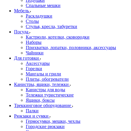
Подушки
Спальные мешки
Мебель
Раскладушки
Столы
Стулья, кресла, табуретки
Посуда
Кастрюли, котелки, сковородки
Наборы
Прихватки, лопатки, половники, аксессуары
Чайники
Для готовки
Аксессуары
Горелки
Мангалы и грили
Плиты, обогреватели
Канистры, ящики, тележки
Канистры для воды
Тележки туристические
Ящики, боксы
Треккинговое оборудование
Палки
Рюкзаки и сумки
Гермосумки, мешки, чехлы
Городские рюкзаки