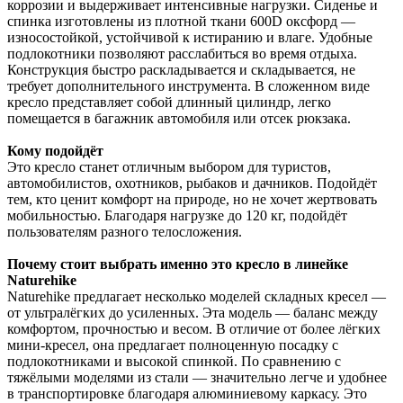
коррозии и выдерживает интенсивные нагрузки. Сиденье и
спинка изготовлены из плотной ткани 600D оксфорд —
износостойкой, устойчивой к истиранию и влаге. Удобные
подлокотники позволяют расслабиться во время отдыха.
Конструкция быстро раскладывается и складывается, не
требует дополнительного инструмента. В сложенном виде
кресло представляет собой длинный цилиндр, легко
помещается в багажник автомобиля или отсек рюкзака.
Кому подойдёт
Это кресло станет отличным выбором для туристов,
автомобилистов, охотников, рыбаков и дачников. Подойдёт
тем, кто ценит комфорт на природе, но не хочет жертвовать
мобильностью. Благодаря нагрузке до 120 кг, подойдёт
пользователям разного телосложения.
Почему стоит выбрать именно это кресло в линейке
Naturehike
Naturehike предлагает несколько моделей складных кресел —
от ультралёгких до усиленных. Эта модель — баланс между
комфортом, прочностью и весом. В отличие от более лёгких
мини-кресел, она предлагает полноценную посадку с
подлокотниками и высокой спинкой. По сравнению с
тяжёлыми моделями из стали — значительно легче и удобнее
в транспортировке благодаря алюминиевому каркасу. Это