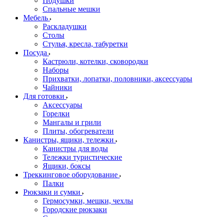
Подушки
Спальные мешки
Мебель
Раскладушки
Столы
Стулья, кресла, табуретки
Посуда
Кастрюли, котелки, сковородки
Наборы
Прихватки, лопатки, половники, аксессуары
Чайники
Для готовки
Аксессуары
Горелки
Мангалы и грили
Плиты, обогреватели
Канистры, ящики, тележки
Канистры для воды
Тележки туристические
Ящики, боксы
Треккинговое оборудование
Палки
Рюкзаки и сумки
Гермосумки, мешки, чехлы
Городские рюкзаки