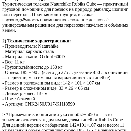
Туристическая тележка Naturehike Rubiks Cube — практичный
грузовой помощник для поездок на природу, рыбалку, шопинг
или переезды. Прочная конструкция, высокая
грузоподъёмность и компактное сложение делают её
универсальным решением для перевозки тяжёлых и объёмных
вещей.
2) Технические характеристики:
- Производитель: Naturehike
- Материал каркаса: сталь
- Материал ткани: Oxford 600D
- Вес: 11 кг
- Грузоподъёмность: до 150 кг
- Объём: 185 + 90 л (всего до 275 л, указание 450 л в описании
— вероятно, максимальная вариативность в линейке)
- Размер в разложенном виде: 142 × 101 × 107 см
- Размер в сложенном виде: 33 × 26 × 65 см
- Диаметр колёс: 13 см
- Цвет: бежевый
- Артикул: CNK2450JJ017-KH18590
> *Примечание: в описании указан объём 450 л — это
значение относится к другим моделям линейки Rubiks Cube.
Для данной версии с габаритами 142×101×107 см и весом 11
кг реальный объём составляет около 185–275 л в зависимости