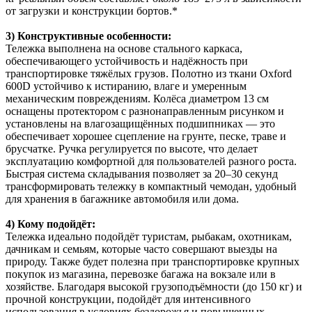
от загрузки и конструкции бортов.*
3) Конструктивные особенности:
Тележка выполнена на основе стального каркаса,
обеспечивающего устойчивость и надёжность при
транспортировке тяжёлых грузов. Полотно из ткани Oxford
600D устойчиво к истиранию, влаге и умеренным
механическим повреждениям. Колёса диаметром 13 см
оснащены протектором с разнонаправленным рисунком и
установлены на влагозащищённых подшипниках — это
обеспечивает хорошее сцепление на грунте, песке, траве и
брусчатке. Ручка регулируется по высоте, что делает
эксплуатацию комфортной для пользователей разного роста.
Быстрая система складывания позволяет за 20–30 секунд
трансформировать тележку в компактный чемодан, удобный
для хранения в багажнике автомобиля или дома.
4) Кому подойдёт:
Тележка идеально подойдёт туристам, рыбакам, охотникам,
дачникам и семьям, которые часто совершают выезды на
природу. Также будет полезна при транспортировке крупных
покупок из магазина, перевозке багажа на вокзале или в
хозяйстве. Благодаря высокой грузоподъёмности (до 150 кг) и
прочной конструкции, подойдёт для интенсивного
использования в условиях бездорожья и повышенных