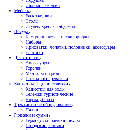
Подушки
Спальные мешки
Мебель
Раскладушки
Столы
Стулья, кресла, табуретки
Посуда
Кастрюли, котелки, сковородки
Наборы
Прихватки, лопатки, половники, аксессуары
Чайники
Для готовки
Аксессуары
Горелки
Мангалы и грили
Плиты, обогреватели
Канистры, ящики, тележки
Канистры для воды
Тележки туристические
Ящики, боксы
Треккинговое оборудование
Палки
Рюкзаки и сумки
Гермосумки, мешки, чехлы
Городские рюкзаки