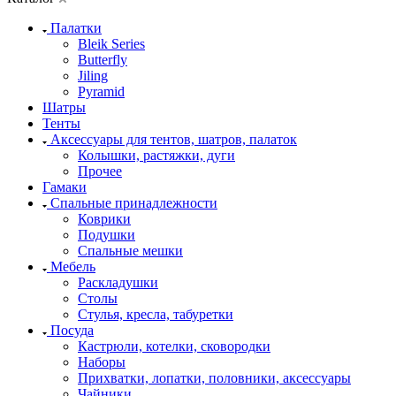
Палатки
Bleik Series
Butterfly
Jiling
Pyramid
Шатры
Тенты
Аксессуары для тентов, шатров, палаток
Колышки, растяжки, дуги
Прочее
Гамаки
Спальные принадлежности
Коврики
Подушки
Спальные мешки
Мебель
Раскладушки
Столы
Стулья, кресла, табуретки
Посуда
Кастрюли, котелки, сковородки
Наборы
Прихватки, лопатки, половники, аксессуары
Чайники