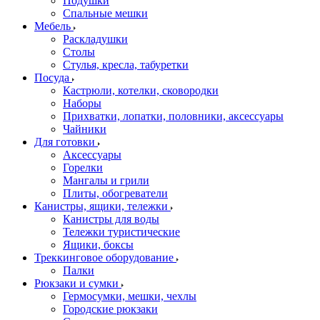
Подушки
Спальные мешки
Мебель
Раскладушки
Столы
Стулья, кресла, табуретки
Посуда
Кастрюли, котелки, сковородки
Наборы
Прихватки, лопатки, половники, аксессуары
Чайники
Для готовки
Аксессуары
Горелки
Мангалы и грили
Плиты, обогреватели
Канистры, ящики, тележки
Канистры для воды
Тележки туристические
Ящики, боксы
Треккинговое оборудование
Палки
Рюкзаки и сумки
Гермосумки, мешки, чехлы
Городские рюкзаки