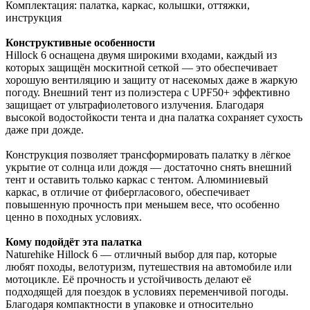
Комплектация: палатка, каркас, колышки, оттяжки,
инструкция
Конструктивные особенности
Hillock 6 оснащена двумя широкими входами, каждый из
которых защищён москитной сеткой — это обеспечивает
хорошую вентиляцию и защиту от насекомых даже в жаркую
погоду. Внешний тент из полиэстера с UPF50+ эффективно
защищает от ультрафиолетового излучения. Благодаря
высокой водостойкости тента и дна палатка сохраняет сухость
даже при дожде.
Конструкция позволяет трансформировать палатку в лёгкое
укрытие от солнца или дождя — достаточно снять внешний
тент и оставить только каркас с тентом. Алюминиевый
каркас, в отличие от фибергласового, обеспечивает
повышенную прочность при меньшем весе, что особенно
ценно в походных условиях.
Кому подойдёт эта палатка
Naturehike Hillock 6 — отличный выбор для пар, которые
любят походы, велотуризм, путешествия на автомобиле или
мотоцикле. Её прочность и устойчивость делают её
подходящей для поездок в условиях переменчивой погоды.
Благодаря компактности в упаковке и относительно