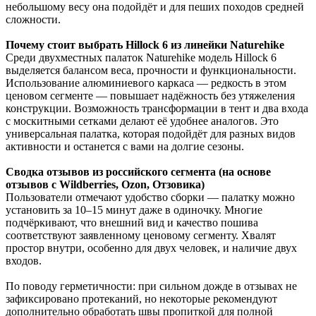
небольшому весу она подойдёт и для пеших походов средней
сложности.
Почему стоит выбрать Hillock 6 из линейки Naturehike
Среди двухместных палаток Naturehike модель Hillock 6
выделяется балансом веса, прочности и функциональности.
Использование алюминиевого каркаса — редкость в этом
ценовом сегменте — повышает надёжность без утяжеления
конструкции. Возможность трансформации в тент и два входа
с москитными сетками делают её удобнее аналогов. Это
универсальная палатка, которая подойдёт для разных видов
активности и останется с вами на долгие сезоны.
Сводка отзывов из российского сегмента (на основе
отзывов с Wildberries, Ozon, Отзовика)
Пользователи отмечают удобство сборки — палатку можно
установить за 10–15 минут даже в одиночку. Многие
подчёркивают, что внешний вид и качество пошива
соответствуют заявленному ценовому сегменту. Хвалят
простор внутри, особенно для двух человек, и наличие двух
входов.
По поводу герметичности: при сильном дожде в отзывах не
зафиксировано протеканий, но некоторые рекомендуют
дополнительно обработать швы пропиткой для полной