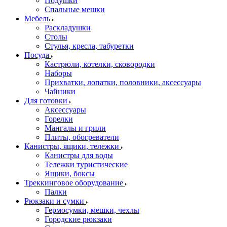
Подушки
Спальные мешки
Мебель
Раскладушки
Столы
Стулья, кресла, табуретки
Посуда
Кастрюли, котелки, сковородки
Наборы
Прихватки, лопатки, половники, аксессуары
Чайники
Для готовки
Аксессуары
Горелки
Мангалы и грили
Плиты, обогреватели
Канистры, ящики, тележки
Канистры для воды
Тележки туристические
Ящики, боксы
Треккинговое оборудование
Палки
Рюкзаки и сумки
Гермосумки, мешки, чехлы
Городские рюкзаки