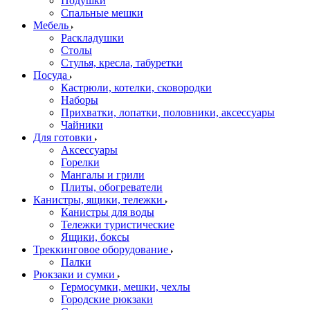
Подушки
Спальные мешки
Мебель
Раскладушки
Столы
Стулья, кресла, табуретки
Посуда
Кастрюли, котелки, сковородки
Наборы
Прихватки, лопатки, половники, аксессуары
Чайники
Для готовки
Аксессуары
Горелки
Мангалы и грили
Плиты, обогреватели
Канистры, ящики, тележки
Канистры для воды
Тележки туристические
Ящики, боксы
Треккинговое оборудование
Палки
Рюкзаки и сумки
Гермосумки, мешки, чехлы
Городские рюкзаки