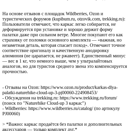
На основе отзывов с площадок Wildberries, Ozon и
туристических форумов (kupibum.ru, otzovik.com, trekking.ru):
Пользователи отмечают, что каркас легко собирается, не
деформируется при установке и хорошо держит форму
палатки даже при сильном ветре. Многие покупают его как
страховку от поломки основного комплекта — «важная, но
незаметная деталь, которая спасает поход». Отмечают точное
соответствие оригиналу и качественную анодировку
алюминия (не царапается, не ржавеет). Единственный минус
— вес в 1 кг, что немного выше, чем у ультралайтовых
аналогов, но для туристов среднего звена это компенсируется
прочностью.
- Отзывы на Ozon: https://www.ozon.ru/product/karkas-dlya-
palatki-naturehike-cloud-up-3-pj00060-224908453/
- Обсуждения на trekking.ru: https://www.trekking.ru/forum/
(поиск по "Naturehike Cloud-up 3 каркас")
- Wildberries: https://www.wildberries.ru/catalog/ (по артикулу
PJ00060)
> *Важно: каркас продаётся без палатки и дополнительных
аксессуаров — только комплект дуг.*