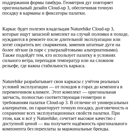
поддержания формы тамбура. Геометрия дуг повторяет
оригинальный дизайн Cloud-up 3, обеспечивая точную
посадку в карманы и фиксаторы палатки.
Каркас будет полезен владельцам Naturehike Cloud-up 3,
которые ищут запасной комплект на случай поломки в походе,
нуждаются в ремонте после длительной эксплуатации или
хотят сократить вес снаряжения, заменив штатные дуги на
более лёгкие (в паре с ультралайтовыми альтернативами).
Также подойдёт тем, кто использует палатку в условиях
сильного ветра, перепадов температур или на сложном
рельефе, где важна стабильность каркаса.
Naturehike разрабатывает свои каркасы с учётом реальных
условий эксплуатации — от походов в горах до кемпинга в
переменчивом климате. Этот комплект — оригинальная
запчасть, полностью соответствующая геометрии и
требованиям палатки Cloud-up 3. В отличие от универсальных
альтернатив, он гарантирует точную посадку, долговечность и
сохранение всех эксплуатационных свойств палатки. При
этом, как и всё у Naturehike, сочетает высокое качество с
доступной ценой — вы получаете надёжность оригинального
компонента без переплаты за маржинальные бренды.