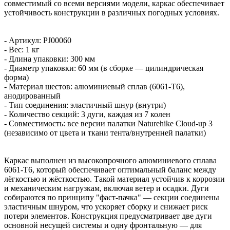
совместимый со всеми версиями модели, каркас обеспечивает
устойчивость конструкции в различных погодных условиях.
- Артикул: PJ00060
- Вес: 1 кг
- Длина упаковки: 300 мм
- Диаметр упаковки: 60 мм (в сборке — цилиндрическая
форма)
- Материал шестов: алюминиевый сплав (6061-T6),
анодированный
- Тип соединения: эластичный шнур (внутри)
- Количество секций: 3 дуги, каждая из 7 колен
- Совместимость: все версии палатки Naturehike Cloud-up 3
(независимо от цвета и ткани тента/внутренней палатки)
Каркас выполнен из высокопрочного алюминиевого сплава
6061-T6, который обеспечивает оптимальный баланс между
лёгкостью и жёсткостью. Такой материал устойчив к коррозии
и механическим нагрузкам, включая ветер и осадки. Дуги
собираются по принципу "фаст-пачка" — секции соединены
эластичным шнуром, что ускоряет сборку и снижает риск
потери элементов. Конструкция предусматривает две дуги
основной несущей системы и одну фронтальную — для