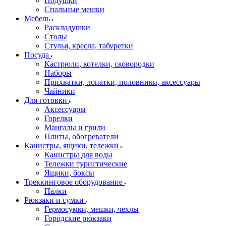
Подушки
Спальные мешки
Мебель
Раскладушки
Столы
Стулья, кресла, табуретки
Посуда
Кастрюли, котелки, сковородки
Наборы
Прихватки, лопатки, половники, аксессуары
Чайники
Для готовки
Аксессуары
Горелки
Мангалы и грили
Плиты, обогреватели
Канистры, ящики, тележки
Канистры для воды
Тележки туристические
Ящики, боксы
Треккинговое оборудование
Палки
Рюкзаки и сумки
Гермосумки, мешки, чехлы
Городские рюкзаки