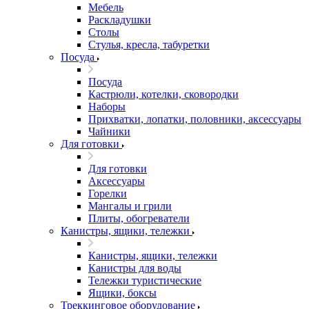
Мебель
Раскладушки
Столы
Стулья, кресла, табуретки
Посуда
Посуда
Кастрюли, котелки, сковородки
Наборы
Прихватки, лопатки, половники, аксессуары
Чайники
Для готовки
Для готовки
Аксессуары
Горелки
Мангалы и грили
Плиты, обогреватели
Канистры, ящики, тележки
Канистры, ящики, тележки
Канистры для воды
Тележки туристические
Ящики, боксы
Треккинговое оборудование