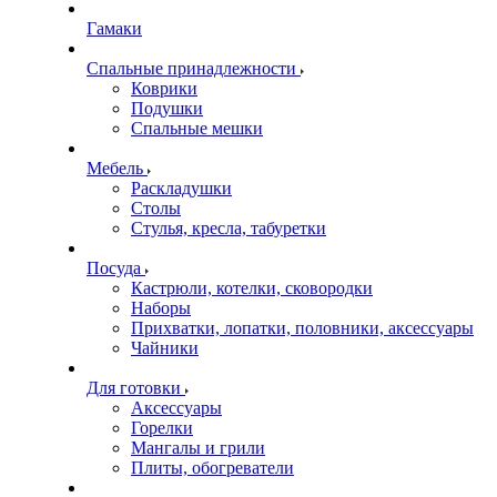
Гамаки
Спальные принадлежности
Коврики
Подушки
Спальные мешки
Мебель
Раскладушки
Столы
Стулья, кресла, табуретки
Посуда
Кастрюли, котелки, сковородки
Наборы
Прихватки, лопатки, половники, аксессуары
Чайники
Для готовки
Аксессуары
Горелки
Мангалы и грили
Плиты, обогреватели