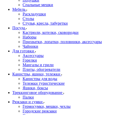
Подушки
Спальные мешки
Мебель
Раскладушки
Столы
Стулья, кресла, табуретки
Посуда
Кастрюли, котелки, сковородки
Наборы
Прихватки, лопатки, половники, аксессуары
Чайники
Для готовки
Аксессуары
Горелки
Мангалы и грили
Плиты, обогреватели
Канистры, ящики, тележки
Канистры для воды
Тележки туристические
Ящики, боксы
Треккинговое оборудование
Палки
Рюкзаки и сумки
Гермосумки, мешки, чехлы
Городские рюкзаки