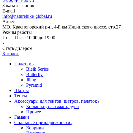
8-800-444-80-71
Заказать звонок
E-mail
info@naturehike-global.ru
Адрес
МО, Красногорский р-н, 4-й км Ильинского шоссе, стр.27
Режим работы
Пн. – Пт.: с 10:00 до 19:00
Стать дилером
Каталог
Палатки
Bleik Series
Butterfly
Jiling
Pyramid
Шатры
Тенты
Аксессуары для тентов, шатров, палаток
Колышки, растяжки, дуги
Прочее
Гамаки
Спальные принадлежности
Коврики