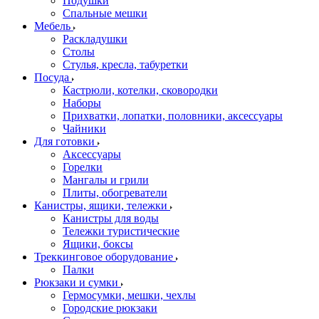
Подушки
Спальные мешки
Мебель
Раскладушки
Столы
Стулья, кресла, табуретки
Посуда
Кастрюли, котелки, сковородки
Наборы
Прихватки, лопатки, половники, аксессуары
Чайники
Для готовки
Аксессуары
Горелки
Мангалы и грили
Плиты, обогреватели
Канистры, ящики, тележки
Канистры для воды
Тележки туристические
Ящики, боксы
Треккинговое оборудование
Палки
Рюкзаки и сумки
Гермосумки, мешки, чехлы
Городские рюкзаки