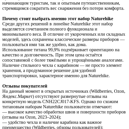
начинающим туристам, так и опытным путешественникам,
стремящимся сократить вес снаряжения без потери комфорта.
Почему стоит выбрать именно этот набор Naturehike
Среди других решений в линейке Naturehike этот набор
выделяется сочетанием полного функционала и
минимального веса. В отличие от укороченных или складных
моделей, здесь сохранены классические размеры приборов —
пользоваться ими так же удобно, как дома.
Использование титана 99,9% подчёркивает ориентацию на
качество и долговечность. При этом цена остаётся
сопоставимой с более тяжёлыми и упрощёнными аналогами.
Наличие стильного чехла с карабином — не просто элемент
хранения, а продуманное решение для удобной
транспортировки, характерное именно для Naturehike.
Отзывы покупателей
На данный момент в открытых источниках (Wildberries, Ozon,
Яндекс.Маркет) отсутствуют развернутые отзывы на
конкретную модель CNH22CJ017-KFS. Однако по схожим
титановым наборам Naturehike пользователи отмечают:
— высокое качество обработки швов и поверхности приборов
(отзывы на Ozon, 2023–2024);
— удобство чехла и наличие карабина как важное
преимущество (Wildberries, обзоры пользователей);