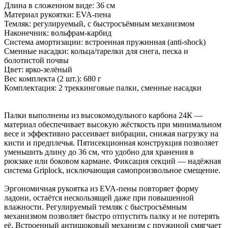
Длина в сложенном виде: 36 см
Материал рукоятки: EVA-пена
Темляк: регулируемый, с быстросъёмным механизмом
Наконечник: вольфрам-карбид
Система амортизации: встроенная пружинная (anti-shock)
Сменные насадки: кольца/тарелки для снега, песка и
болотистой почвы
Цвет: ярко-зелёный
Вес комплекта (2 шт.): 680 г
Комплектация: 2 треккинговые палки, сменные насадки
Палки выполнены из высокомодульного карбона 24К —
материал обеспечивает высокую жёсткость при минимальном
весе и эффективно рассеивает вибрации, снижая нагрузку на
кисти и предплечья. Пятисекционная конструкция позволяет
уменьшить длину до 36 см, что удобно для хранения в
рюкзаке или боковом кармане. Фиксация секций — надёжная
система Griplock, исключающая самопроизвольное смещение.
Эргономичная рукоятка из EVA-пены повторяет форму
ладони, остаётся нескользящей даже при повышенной
влажности. Регулируемый темляк с быстросъёмным
механизмом позволяет быстро отпустить палку и не потерять
её. Встроенный антишоковый механизм с пружиной смягчает