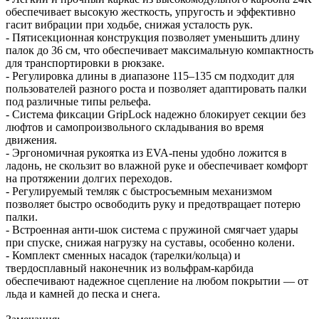
обеспечивает высокую жесткость, упругость и эффективно
гасит вибрации при ходьбе, снижая усталость рук.
- Пятисекционная конструкция позволяет уменьшить длину
палок до 36 см, что обеспечивает максимальную компактность
для транспортировки в рюкзаке.
- Регулировка длины в диапазоне 115–135 см подходит для
пользователей разного роста и позволяет адаптировать палки
под различные типы рельефа.
- Система фиксации GripLock надежно блокирует секции без
люфтов и самопроизвольного складывания во время
движения.
- Эргономичная рукоятка из EVA-пены удобно ложится в
ладонь, не скользит во влажной руке и обеспечивает комфорт
на протяжении долгих переходов.
- Регулируемый темляк с быстросъемным механизмом
позволяет быстро освободить руку и предотвращает потерю
палки.
- Встроенная анти-шок система с пружиной смягчает удары
при спуске, снижая нагрузку на суставы, особенно колени.
- Комплект сменных насадок (тарелки/кольца) и
твердосплавный наконечник из вольфрам-карбида
обеспечивают надежное сцепление на любом покрытии — от
льда и камней до песка и снега.