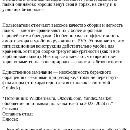
палки одинаково хорошо ведут себя в горах, на снегу и в
условиях бездорожья.
Пользователи отмечают высокое качество сборки и лёгкость
палок — многие сравнивают их с более дорогими
европейскими брендами. Особенно хвалят эффективность
амортизатора и удобство рукоятки из EVA. Упоминается, что
пятисекционная конструкция действительно удобна для
хранения, хотя при сборке требует аккуратности (как и все
карбоновые палки). Некоторые отмечают, что яркий цвет
хорошо заметен на фоне природы — плюс для безопасности.
Единственное замечание — необходимость бережного
обращения с секциями при разборке, чтобы не перетянуть
фиксаторы (что характерно для всех палок с системой
Griplock).
*Источники: Wildberries.ru, Otzovik.com, Yandex.Market —
обобщение по отзывам пользователей за 2023–2024 гг.*
Отзывы
Оставить отзыв
Плюсы:
- Легкий и прочный каркас из высокомодульного карбона 24К