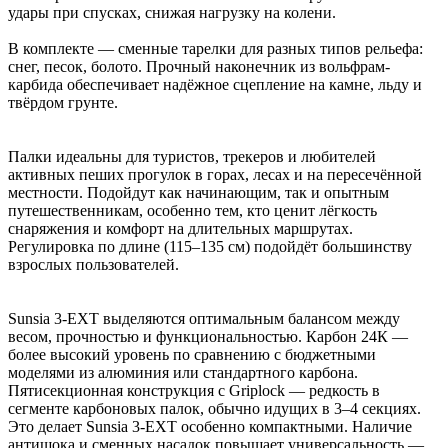
удары при спусках, снижая нагрузку на колени.
В комплекте — сменные тарелки для разных типов рельефа:
снег, песок, болото. Прочный наконечник из вольфрам-
карбида обеспечивает надёжное сцепление на камне, льду и
твёрдом грунте.
Палки идеальны для туристов, трекеров и любителей
активных пеших прогулок в горах, лесах и на пересечённой
местности. Подойдут как начинающим, так и опытным
путешественникам, особенно тем, кто ценит лёгкость
снаряжения и комфорт на длительных маршрутах.
Регулировка по длине (115–135 см) подойдёт большинству
взрослых пользователей.
Sunsia 3-EXT выделяются оптимальным балансом между
весом, прочностью и функциональностью. Карбон 24К —
более высокий уровень по сравнению с бюджетными
моделями из алюминия или стандартного карбона.
Пятисекционная конструкция с Griplock — редкость в
сегменте карбоновых палок, обычно идущих в 3–4 секциях.
Это делает Sunsia 3-EXT особенно компактными. Наличие
антишока и сменных насадок повышает универсальность —