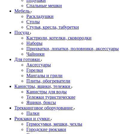
Подушки
Спальные мешки
Мебель
Раскладушки
Столы
Стулья, кресла, табуретки
Посуда
Кастрюли, котелки, сковородки
Наборы
Прихватки, лопатки, половники, аксессуары
Чайники
Для готовки
Аксессуары
Горелки
Мангалы и грили
Плиты, обогреватели
Канистры, ящики, тележки
Канистры для воды
Тележки туристические
Ящики, боксы
Треккинговое оборудование
Палки
Рюкзаки и сумки
Гермосумки, мешки, чехлы
Городские рюкзаки