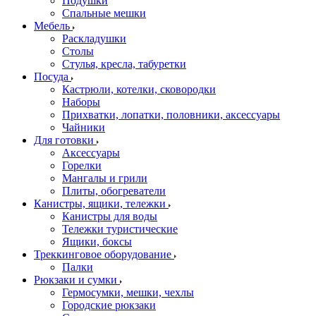
Подушки
Спальные мешки
Мебель
Раскладушки
Столы
Стулья, кресла, табуретки
Посуда
Кастрюли, котелки, сковородки
Наборы
Прихватки, лопатки, половники, аксессуары
Чайники
Для готовки
Аксессуары
Горелки
Мангалы и грили
Плиты, обогреватели
Канистры, ящики, тележки
Канистры для воды
Тележки туристические
Ящики, боксы
Треккинговое оборудование
Палки
Рюкзаки и сумки
Гермосумки, мешки, чехлы
Городские рюкзаки