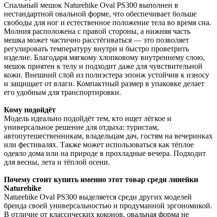
Спальный мешок Naturehike Oval PS300 выполнен в
нестандартной овальной форме, что обеспечивает больше
свободы для ног и естественное положение тела во время сна.
Молния расположена с правой стороны, а нижняя часть
мешка может частично расстёгиваться — это позволяет
регулировать температуру внутри и быстро проветрить
изделие. Благодаря мягкому хлопковому внутреннему слою,
мешок приятен к телу и подходит даже для чувствительной
кожи. Внешний слой из полиэстера эпонж устойчив к износу
и защищает от влаги. Компактный размер в упаковке делает
его удобным для транспортировки.
Кому подойдёт
Модель идеально подойдёт тем, кто ищет лёгкое и
универсальное решение для отдыха: туристам,
автопутешественникам, владельцам дач, гостям на вечеринках
или фестивалях. Также может использоваться как тёплое
одеяло дома или на природе в прохладные вечера. Подходит
для весны, лета и тёплой осени.
Почему стоит купить именно этот товар среди линейки
Naturehike
Naturehike Oval PS300 выделяется среди других моделей
бренда своей универсальностью и продуманной эргономикой.
В отличие от классических коконов, овальная форма не