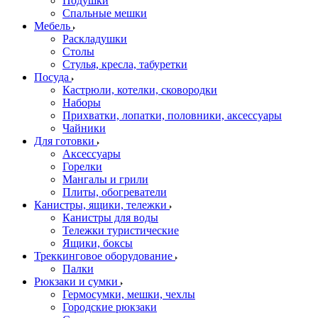
Подушки
Спальные мешки
Мебель
Раскладушки
Столы
Стулья, кресла, табуретки
Посуда
Кастрюли, котелки, сковородки
Наборы
Прихватки, лопатки, половники, аксессуары
Чайники
Для готовки
Аксессуары
Горелки
Мангалы и грили
Плиты, обогреватели
Канистры, ящики, тележки
Канистры для воды
Тележки туристические
Ящики, боксы
Треккинговое оборудование
Палки
Рюкзаки и сумки
Гермосумки, мешки, чехлы
Городские рюкзаки