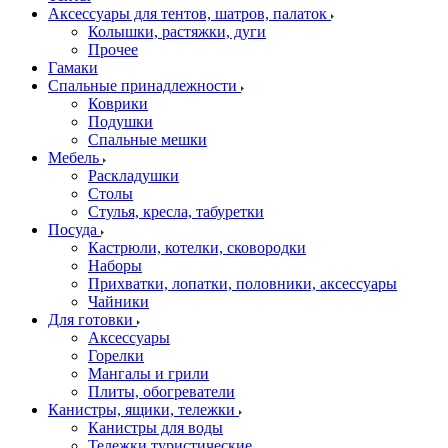
Аксессуары для тентов, шатров, палаток
Колышки, растяжки, дуги
Прочее
Гамаки
Спальные принадлежности
Коврики
Подушки
Спальные мешки
Мебель
Раскладушки
Столы
Стулья, кресла, табуретки
Посуда
Кастрюли, котелки, сковородки
Наборы
Прихватки, лопатки, половники, аксессуары
Чайники
Для готовки
Аксессуары
Горелки
Мангалы и грили
Плиты, обогреватели
Канистры, ящики, тележки
Канистры для воды
Тележки туристические