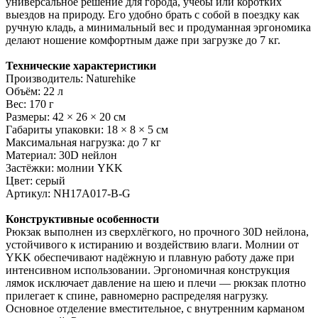
универсальное решение для города, учёбы или коротких
выездов на природу. Его удобно брать с собой в поездку как
ручную кладь, а минимальный вес и продуманная эргономика
делают ношение комфортным даже при загрузке до 7 кг.
Технические характеристики
Производитель: Naturehike
Объём: 22 л
Вес: 170 г
Размеры: 42 × 26 × 20 см
Габариты упаковки: 18 × 8 × 5 см
Максимальная нагрузка: до 7 кг
Материал: 30D нейлон
Застёжки: молнии YKK
Цвет: серый
Артикул: NH17A017-B-G
Конструктивные особенности
Рюкзак выполнен из сверхлёгкого, но прочного 30D нейлона,
устойчивого к истиранию и воздействию влаги. Молнии от
YKK обеспечивают надёжную и плавную работу даже при
интенсивном использовании. Эргономичная конструкция
лямок исключает давление на шею и плечи — рюкзак плотно
прилегает к спине, равномерно распределяя нагрузку.
Основное отделение вместительное, с внутренним карманом