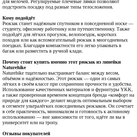
для мелочей. Регулируемые плечевые лямки позволяют
подстроить посадку под разные типы телосложения.
Кому подойдёт
Рюкзак станет надёжным спутником в повседневной носке —
студенту, офисному работнику или путешественнику. Также
подойдёт для лёгких прогулок, велопоездок, коротких
походов или как вспомогательный рюкзак в многодневных
поездках. Благодаря компактности его легко упаковать в
багаж или разместить в ручной клади.
Почему стоит купить именно этот рюкзак из линейки
Naturehike
Naturehike тщательно выстраивает баланс между весом,
объёмом и надёжностью. Этот рюкзак — один из самых
лёгких в своём классе при сохранении прочности и удобства.
Использование качественных материалов и фурнитуры YKK,
а также проверенная временем концепция бренда «комфорт на
природе для каждого» делают модель оптимальным выбором
в сегменте ультралёгких повседневных рюкзаков. Он сочетает
в себе практичность, минимализм и готовность к активному
использованию — вне зависимости от того, идёте ли вы в
университет или на тропу.
Отзывы покупателей