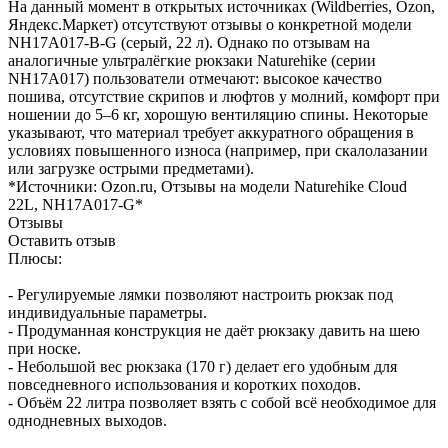
На данный момент в открытых источниках (Wildberries, Ozon,
Яндекс.Маркет) отсутствуют отзывы о конкретной модели
NH17A017-B-G (серый, 22 л). Однако по отзывам на
аналогичные ультралёгкие рюкзаки Naturehike (серии
NH17A017) пользователи отмечают: высокое качество
пошива, отсутствие скрипов и люфтов у молний, комфорт при
ношении до 5–6 кг, хорошую вентиляцию спины. Некоторые
указывают, что материал требует аккуратного обращения в
условиях повышенного износа (например, при скалолазании
или загрузке острыми предметами).
*Источники: Ozon.ru, Отзывы на модели Naturehike Cloud
22L, NH17A017-G*
Отзывы
Оставить отзыв
Плюсы:
- Регулируемые лямки позволяют настроить рюкзак под
индивидуальные параметры.
- Продуманная конструкция не даёт рюкзаку давить на шею
при носке.
- Небольшой вес рюкзака (170 г) делает его удобным для
повседневного использования и коротких походов.
- Объём 22 литра позволяет взять с собой всё необходимое для
однодневных выходов.