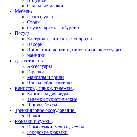
Подушки
Спальные мешки
Мебель
Раскладушки
Столы
Стулья, кресла, табуретки
Посуда
Кастрюли, котелки, сковородки
Наборы
Прихватки, лопатки, половники, аксессуары
Чайники
Для готовки
Аксессуары
Горелки
Мангалы и грили
Плиты, обогреватели
Канистры, ящики, тележки
Канистры для воды
Тележки туристические
Ящики, боксы
Треккинговое оборудование
Палки
Рюкзаки и сумки
Гермосумки, мешки, чехлы
Городские рюкзаки