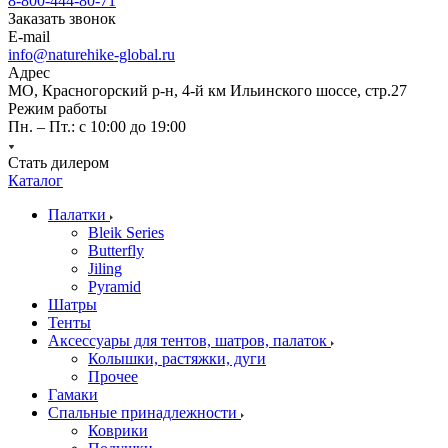
8-800-444-80-71
Заказать звонок
E-mail
info@naturehike-global.ru
Адрес
МО, Красногорский р-н, 4-й км Ильинского шоссе, стр.27
Режим работы
Пн. – Пт.: с 10:00 до 19:00
Стать дилером
Каталог
Палатки
Bleik Series
Butterfly
Jiling
Pyramid
Шатры
Тенты
Аксессуары для тентов, шатров, палаток
Колышки, растяжки, дуги
Прочее
Гамаки
Спальные принадлежности
Коврики