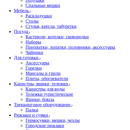
Подушки
Спальные мешки
Мебель
Раскладушки
Столы
Стулья, кресла, табуретки
Посуда
Кастрюли, котелки, сковородки
Наборы
Прихватки, лопатки, половники, аксессуары
Чайники
Для готовки
Аксессуары
Горелки
Мангалы и грили
Плиты, обогреватели
Канистры, ящики, тележки
Канистры для воды
Тележки туристические
Ящики, боксы
Треккинговое оборудование
Палки
Рюкзаки и сумки
Гермосумки, мешки, чехлы
Городские рюкзаки