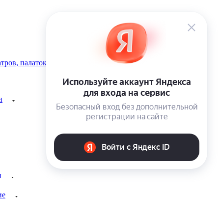
тров, палаток
и
и
ие