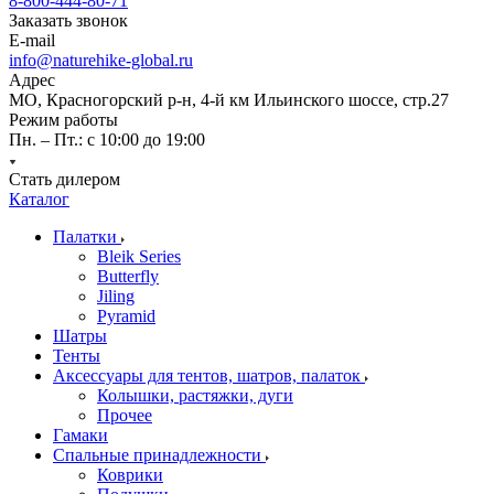
8-800-444-80-71
Заказать звонок
E-mail
info@naturehike-global.ru
Адрес
МО, Красногорский р-н, 4-й км Ильинского шоссе, стр.27
Режим работы
Пн. – Пт.: с 10:00 до 19:00
Стать дилером
Каталог
Палатки
Bleik Series
Butterfly
Jiling
Pyramid
Шатры
Тенты
Аксессуары для тентов, шатров, палаток
Колышки, растяжки, дуги
Прочее
Гамаки
Спальные принадлежности
Коврики