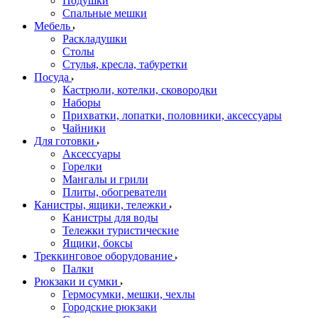
Подушки
Спальные мешки
Мебель
Раскладушки
Столы
Стулья, кресла, табуретки
Посуда
Кастрюли, котелки, сковородки
Наборы
Прихватки, лопатки, половники, аксессуары
Чайники
Для готовки
Аксессуары
Горелки
Мангалы и грили
Плиты, обогреватели
Канистры, ящики, тележки
Канистры для воды
Тележки туристические
Ящики, боксы
Треккинговое оборудование
Палки
Рюкзаки и сумки
Гермосумки, мешки, чехлы
Городские рюкзаки