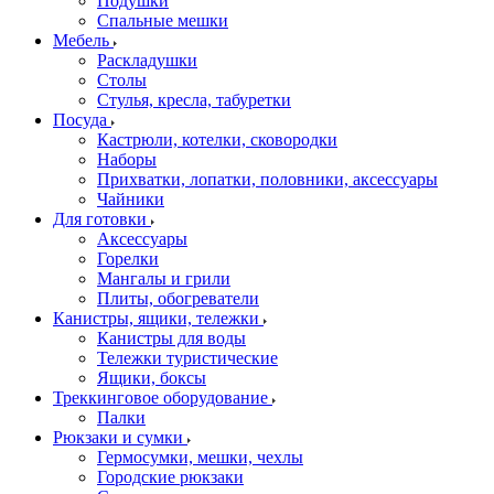
Подушки
Спальные мешки
Мебель
Раскладушки
Столы
Стулья, кресла, табуретки
Посуда
Кастрюли, котелки, сковородки
Наборы
Прихватки, лопатки, половники, аксессуары
Чайники
Для готовки
Аксессуары
Горелки
Мангалы и грили
Плиты, обогреватели
Канистры, ящики, тележки
Канистры для воды
Тележки туристические
Ящики, боксы
Треккинговое оборудование
Палки
Рюкзаки и сумки
Гермосумки, мешки, чехлы
Городские рюкзаки