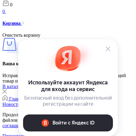
0
0
Корзина
Очистить корзину
Ваша корзина пуста
Исправить это просто: выберите в каталоге интересующий
товар и нажмите кнопку «В корзину»
В каталог
Главная
0
Корзина
Каталог
Контакты
Новости
Продолжая использовать сайт, вы соглашаетесь на сбор
файлов cookie в соответствии с
Пользовательским
соглашением
Принимаю