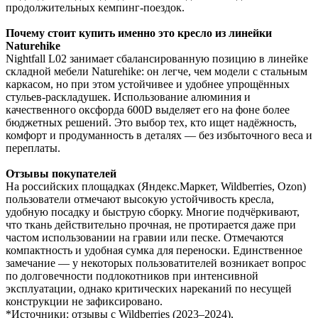
продолжительных кемпинг-поездок.
Почему стоит купить именно это кресло из линейки
Naturehike
Nightfall L02 занимает сбалансированную позицию в линейке
складной мебели Naturehike: он легче, чем модели с стальным
каркасом, но при этом устойчивее и удобнее упрощённых
стульев-раскладушек. Использование алюминия и
качественного оксфорда 600D выделяет его на фоне более
бюджетных решений. Это выбор тех, кто ищет надёжность,
комфорт и продуманность в деталях — без избыточного веса и
переплаты.
Отзывы покупателей
На российских площадках (Яндекс.Маркет, Wildberries, Ozon)
пользователи отмечают высокую устойчивость кресла,
удобную посадку и быструю сборку. Многие подчёркивают,
что ткань действительно прочная, не протирается даже при
частом использовании на гравии или песке. Отмечаются
компактность и удобная сумка для переноски. Единственное
замечание — у некоторых пользоватителей возникает вопрос
по долговечности подлокотников при интенсивной
эксплуатации, однако критических нареканий по несущей
конструкции не зафиксировано.
*Источники: отзывы с Wildberries (2023–2024),