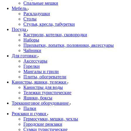
Спальные мешки
Мебель
Раскладушки
Столы
Стулья, кресла, табуретки
Посуда
Кастрюли, котелки, сковородки
Наборы
Прихватки, лопатки, половники, аксессуары
Чайники
Для готовки
Аксессуары
Горелки
Мангалы и грили
Плиты, обогреватели
Канистры, ящики, тележки
Канистры для воды
Тележки туристические
Ящики, боксы
Треккинговое оборудование
Палки
Рюкзаки и сумки
Гермосумки, мешки, чехлы
Городские рюкзаки
Сумки туристические