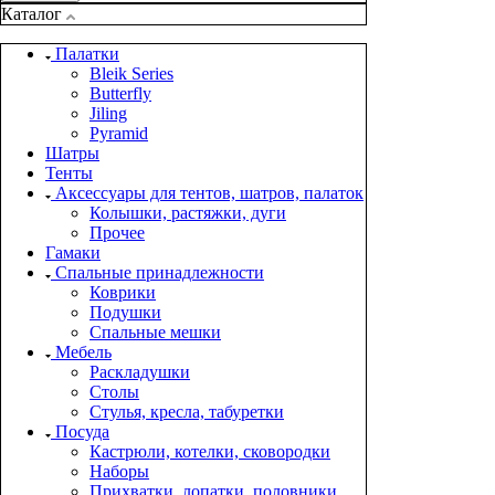
Каталог
Палатки
Bleik Series
Butterfly
Jiling
Pyramid
Шатры
Тенты
Аксессуары для тентов, шатров, палаток
Колышки, растяжки, дуги
Прочее
Гамаки
Спальные принадлежности
Коврики
Подушки
Спальные мешки
Мебель
Раскладушки
Столы
Стулья, кресла, табуретки
Посуда
Кастрюли, котелки, сковородки
Наборы
Прихватки, лопатки, половники,