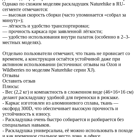
Однако по схожим моделям раскладушек Naturehike в RU-
сегменте отмечаются:
— высокая скорость сборки (часто упоминается «собрал за
минуту»);
— лёгкость и удобство транспортировки;
— прочность каркаса при заявленной лёгкости;
— удобство использования внутри палаток (особенно в 2–3-
местных моделях).
Отдельно пользователи отмечают, что ткань не провисает со
временем, а конструкция остаётся устойчивой даже при
активном использовании (источники: отзывы на Ozon и
Wildberries по моделям Naturehike серии XJ).
Отзывы
Оставить отзыв
Плюсы:
- Вес (2,2 кг) и компактность в сложенном виде (46×16×16 см)
делают раскладушку удобной для переноски в рюкзаке.
- Каркас изготовлен из алюминиевого сплава, ткань —
оксфорд 300D, что обеспечивает высокую прочность и
устойчивость к износу.
- Раскладушка очень быстро собирается и разбирается без
специальных навыков.
- Раскладушка универсальна, её можно использовать в походе
и как временное спальное место дома, в офисе.