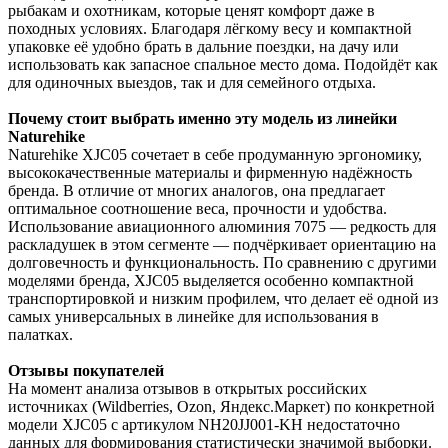
рыбакам и охотникам, которые ценят комфорт даже в
походных условиях. Благодаря лёгкому весу и компактной
упаковке её удобно брать в дальние поездки, на дачу или
использовать как запасное спальное место дома. Подойдёт как
для одиночных выездов, так и для семейного отдыха.
Почему стоит выбрать именно эту модель из линейки
Naturehike
Naturehike XJC05 сочетает в себе продуманную эргономику,
высококачественные материалы и фирменную надёжность
бренда. В отличие от многих аналогов, она предлагает
оптимальное соотношение веса, прочности и удобства.
Использование авиационного алюминия 7075 — редкость для
раскладушек в этом сегменте — подчёркивает ориентацию на
долговечность и функциональность. По сравнению с другими
моделями бренда, XJC05 выделяется особенно компактной
транспортировкой и низким профилем, что делает её одной из
самых универсальных в линейке для использования в
палатках.
Отзывы покупателей
На момент анализа отзывов в открытых российских
источниках (Wildberries, Ozon, Яндекс.Маркет) по конкретной
модели XJC05 с артикулом NH20JJ001-KH недостаточно
данных для формирования статистически значимой выборки.