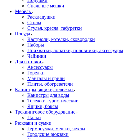
Подушки
Спальные мешки
Мебель
Раскладушки
Столы
Стулья, кресла, табуретки
Посуда
Кастрюли, котелки, сковородки
Наборы
Прихватки, лопатки, половники, аксессуары
Чайники
Для готовки
Аксессуары
Горелки
Мангалы и грили
Плиты, обогреватели
Канистры, ящики, тележки
Канистры для воды
Тележки туристические
Ящики, боксы
Треккинговое оборудование
Палки
Рюкзаки и сумки
Гермосумки, мешки, чехлы
Городские рюкзаки