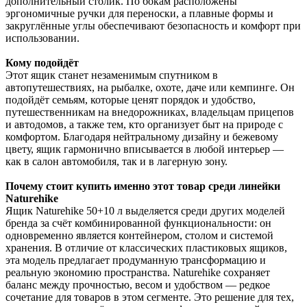
дополнительный столик. По бокам расположены
эргономичные ручки для переноски, а плавные формы и
закруглённые углы обеспечивают безопасность и комфорт при
использовании.
Кому подойдёт
Этот ящик станет незаменимым спутником в
автопутешествиях, на рыбалке, охоте, даче или кемпинге. Он
подойдёт семьям, которые ценят порядок и удобство,
путешественникам на внедорожниках, владельцам прицепов
и автодомов, а также тем, кто организует быт на природе с
комфортом. Благодаря нейтральному дизайну и бежевому
цвету, ящик гармонично вписывается в любой интерьер —
как в салон автомобиля, так и в лагерную зону.
Почему стоит купить именно этот товар среди линейки
Naturehike
Ящик Naturehike 50+10 л выделяется среди других моделей
бренда за счёт комбинированной функциональности: он
одновременно является контейнером, столом и системой
хранения. В отличие от классических пластиковых ящиков,
эта модель предлагает продуманную трансформацию и
реальную экономию пространства. Naturehike сохраняет
баланс между прочностью, весом и удобством — редкое
сочетание для товаров в этом сегменте. Это решение для тех,