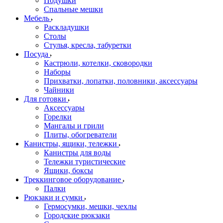
Подушки
Спальные мешки
Мебель
Раскладушки
Столы
Стулья, кресла, табуретки
Посуда
Кастрюли, котелки, сковородки
Наборы
Прихватки, лопатки, половники, аксессуары
Чайники
Для готовки
Аксессуары
Горелки
Мангалы и грили
Плиты, обогреватели
Канистры, ящики, тележки
Канистры для воды
Тележки туристические
Ящики, боксы
Треккинговое оборудование
Палки
Рюкзаки и сумки
Гермосумки, мешки, чехлы
Городские рюкзаки