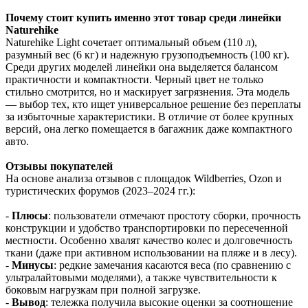
Почему стоит купить именно этот товар среди линейки
Naturehike
Naturehike Light сочетает оптимальный объем (110 л),
разумный вес (6 кг) и надежную грузоподъемность (100 кг).
Среди других моделей линейки она выделяется балансом
практичности и компактности. Черный цвет не только
стильно смотрится, но и маскирует загрязнения. Эта модель
— выбор тех, кто ищет универсальное решение без переплаты
за избыточные характеристики. В отличие от более крупных
версий, она легко помещается в багажник даже компактного
авто.
Отзывы покупателей
На основе анализа отзывов с площадок Wildberries, Ozon и
туристических форумов (2023–2024 гг.):
-
Плюсы
: пользователи отмечают простоту сборки, прочность
конструкции и удобство транспортировки по пересеченной
местности. Особенно хвалят качество колес и долговечность
ткани (даже при активном использовании на пляже и в лесу).
-
Минусы
: редкие замечания касаются веса (по сравнению с
ультралайтовыми моделями), а также чувствительности к
боковым нагрузкам при полной загрузке.
-
Вывод
: тележка получила высокие оценки за соотношение