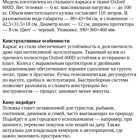
Модель изготовлена из стального каркаса и ткани Oxford
600D. Вес тележки — 6 кг, максимальная нагрузка — до 100
кг. Объем вместительного кузова составляет 110 литров. В
разложенном виде габариты — 80×43×94 см, в сложенном —
42,5×31,5×18 см. Диаметр колес — 12 см, ширина протектора
— 8 см. Цвет — черный. Упаковка: 390×360×460 мм.
Конструктивные особенности
Каркас из стали обеспечивает устойчивость и долговечность
даже при интенсивной эксплуатации. Тканевый кузов из
прочного полиэстера Oxford 600D устойчив к истиранию и
влаге. Колеса с выраженным протектором и двойными
подшипниками обеспечивают хорошее сцепление на грунте,
песке, траве и брусчатке. Ручка телескопическая, регулируется
по высоте, удобна в эксплуатации. Быстросборная система
позволяет разложить и сложить конструкцию без
инструментов — процесс занимает менее минуты.
Кому подойдет
Тележка станет незаменимой для туристов, рыбаков,
охотников, дачников и семей, часто выезжающих на природу.
Подойдёт и для городского использования — например, при
шопинге, перевозке покупок или вещей на дачу. Также
актуальна для владельцев кемперов и автоприцепов, где
важно экономить пространство.