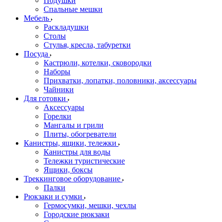
Подушки
Спальные мешки
Мебель
Раскладушки
Столы
Стулья, кресла, табуретки
Посуда
Кастрюли, котелки, сковородки
Наборы
Прихватки, лопатки, половники, аксессуары
Чайники
Для готовки
Аксессуары
Горелки
Мангалы и грили
Плиты, обогреватели
Канистры, ящики, тележки
Канистры для воды
Тележки туристические
Ящики, боксы
Треккинговое оборудование
Палки
Рюкзаки и сумки
Гермосумки, мешки, чехлы
Городские рюкзаки