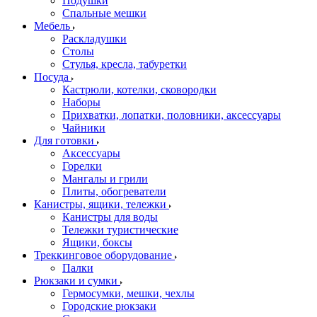
Подушки
Спальные мешки
Мебель
Раскладушки
Столы
Стулья, кресла, табуретки
Посуда
Кастрюли, котелки, сковородки
Наборы
Прихватки, лопатки, половники, аксессуары
Чайники
Для готовки
Аксессуары
Горелки
Мангалы и грили
Плиты, обогреватели
Канистры, ящики, тележки
Канистры для воды
Тележки туристические
Ящики, боксы
Треккинговое оборудование
Палки
Рюкзаки и сумки
Гермосумки, мешки, чехлы
Городские рюкзаки