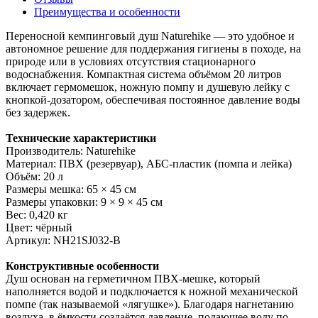
Преимущества и особенности
Переносной кемпинговый душ Naturehike — это удобное и
автономное решение для поддержания гигиены в походе, на
природе или в условиях отсутствия стационарного
водоснабжения. Компактная система объёмом 20 литров
включает гермомешок, ножную помпу и душевую лейку с
кнопкой-дозатором, обеспечивая постоянное давление воды
без задержек.
Технические характеристики
Производитель: Naturehike
Материал: ПВХ (резервуар), АБС-пластик (помпа и лейка)
Объём: 20 л
Размеры мешка: 65 × 45 см
Размеры упаковки: 9 × 9 × 45 см
Вес: 0,420 кг
Цвет: чёрный
Артикул: NH21SJ032-B
Конструктивные особенности
Душ основан на герметичном ПВХ-мешке, который
наполняется водой и подключается к ножной механической
помпе (так называемой «лягушке»). Благодаря нагнетанию
воздуха, в ёмкости создаётся давление, подающее воду по