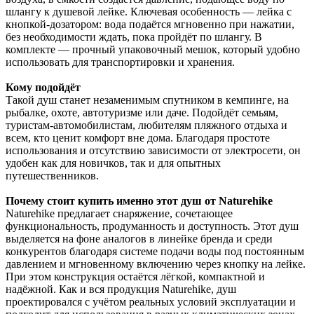
шлангу к душевой лейке. Ключевая особенность — лейка с
кнопкой-дозатором: вода подаётся мгновенно при нажатии,
без необходимости ждать, пока пройдёт по шлангу. В
комплекте — прочный упаковочный мешок, который удобно
использовать для транспортировки и хранения.
Кому подойдёт
Такой душ станет незаменимым спутником в кемпинге, на
рыбалке, охоте, автотуризме или даче. Подойдёт семьям,
туристам-автомобилистам, любителям пляжного отдыха и
всем, кто ценит комфорт вне дома. Благодаря простоте
использования и отсутствию зависимости от электросети, он
удобен как для новичков, так и для опытных
путешественников.
Почему стоит купить именно этот душ от Naturehike
Naturehike предлагает снаряжение, сочетающее
функциональность, продуманность и доступность. Этот душ
выделяется на фоне аналогов в линейке бренда и среди
конкурентов благодаря системе подачи воды под постоянным
давлением и мгновенному включению через кнопку на лейке.
При этом конструкция остаётся лёгкой, компактной и
надёжной. Как и вся продукция Naturehike, душ
проектировался с учётом реальных условий эксплуатации и