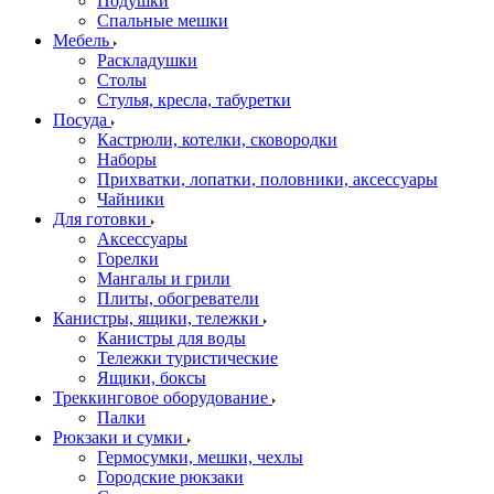
Подушки
Спальные мешки
Мебель
Раскладушки
Столы
Стулья, кресла, табуретки
Посуда
Кастрюли, котелки, сковородки
Наборы
Прихватки, лопатки, половники, аксессуары
Чайники
Для готовки
Аксессуары
Горелки
Мангалы и грили
Плиты, обогреватели
Канистры, ящики, тележки
Канистры для воды
Тележки туристические
Ящики, боксы
Треккинговое оборудование
Палки
Рюкзаки и сумки
Гермосумки, мешки, чехлы
Городские рюкзаки