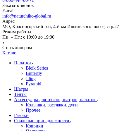
8-800-444-80-71
Заказать звонок
E-mail
info@naturehike-global.ru
Адрес
МО, Красногорский р-н, 4-й км Ильинского шоссе, стр.27
Режим работы
Пн. – Пт.: с 10:00 до 19:00
Стать дилером
Каталог
Палатки
Bleik Series
Butterfly
Jiling
Pyramid
Шатры
Тенты
Аксессуары для тентов, шатров, палаток
Колышки, растяжки, дуги
Прочее
Гамаки
Спальные принадлежности
Коврики