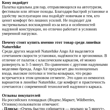
Кому подойдет
Палатка идеальна для пар, отправляющихся на автотуризм,
фестивали или лёгкие походы. Благодаря быстрой установке и
удобству эксплуатации она подойдёт новичкам и тем, кто
ценит комфорт без лишних усилий. Не подходит для
экстремальных восхождений из-за веса и особенностей
надувной конструкции, но отлично работает в условиях
умеренной нагрузки.
Почему стоит купить именно этот товар среди линейки
Naturehike
Среди других моделей Naturehike Ango Air выделяется
сочетанием скорости установки, надёжности и эргономики. В
отличие от палаток с классическим каркасом, её можно
развернуть за 3–5 минут. По сравнению с другими надувными
моделями бренда, Ango Air предлагает два полноценных
входа, высокие потолки и тенты-козырьки, что редко
встречается в этом ценовом сегменте. Это один из немногих
вариантов в линейке Naturehike, где комфорт и практичность
сочетаются с современной технологией надувного каркаса.
Отзывы покупателей
На российских площадках (Яндекс.Маркет, Wildberries,
Отзовик) пользователи отмечают:
-
Плюсы:
«Очень быстро собирается — реально за 5 минут»,