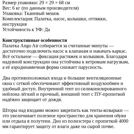
Размер упаковки: 29 × 29 × 68 см
Вес: 6 кг (по данным производителя)
Упаковка: Тканевый мешок
Комплектация: Палатка, насос, колышки, оттяжки,
инструкция
Устойчивость к УФ: Да
Конструктивные особенности
Палатка Ango Air собирается за считанные минуты —
достаточно подключить насос к клапанам и накачать каркас.
Всё остальное — фиксация растяжек и колышков. Благодаря
надувной конструкции она устойчива к ветровым нагрузкам,
а её аэродинамичная форма снижает парусность.
Два противоположных входа и большие вентиляционные
окна с сеткой обеспечивают эффективный воздухообмен и
удобный доступ. Внутренний тент из силиконизированного
нейлона лёгкий и прочный, внешний тент с ПУ-пропиткой
надёжно защищает от дождя.
Шторы над входами можно закрепить как тенты-козырьки —
это увеличивает полезное пространство для хранения обуви
или отдыха в полутени. Дно из полиэстера с пропиткой 4000
мм гарантирует защиту от влаги даже на сырой почве.