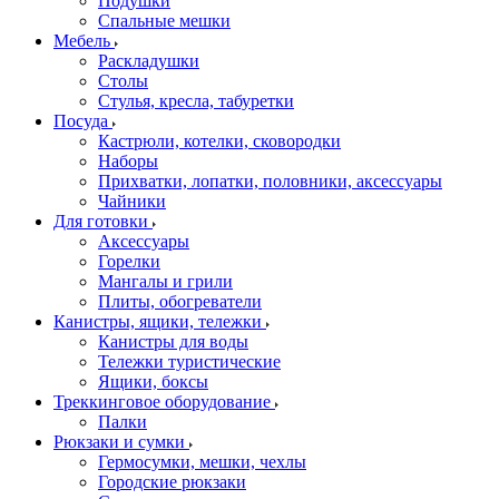
Подушки
Спальные мешки
Мебель
Раскладушки
Столы
Стулья, кресла, табуретки
Посуда
Кастрюли, котелки, сковородки
Наборы
Прихватки, лопатки, половники, аксессуары
Чайники
Для готовки
Аксессуары
Горелки
Мангалы и грили
Плиты, обогреватели
Канистры, ящики, тележки
Канистры для воды
Тележки туристические
Ящики, боксы
Треккинговое оборудование
Палки
Рюкзаки и сумки
Гермосумки, мешки, чехлы
Городские рюкзаки