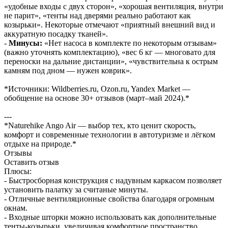
«удобные входы с двух сторон», «хорошая вентиляция, внутри
не парит», «тенты над дверями реально работают как
козырьки». Некоторые отмечают «приятный внешний вид и
аккуратную посадку тканей».
-
Минусы:
«Нет насоса в комплекте по некоторым отзывам»
(важно уточнять комплектацию), «вес 6 кг — многовато для
переноски на дальние дистанции», «чувствительна к острым
камням под дном — нужен коврик».
*Источники: Wildberries.ru, Ozon.ru, Yandex Market —
обобщение на основе 30+ отзывов (март–май 2024).*
---
*Naturehike Ango Air — выбор тех, кто ценит скорость,
комфорт и современные технологии в автотуризме и лёгком
отдыхе на природе.*
Отзывы
Оставить отзыв
Плюсы:
- Быстросборная конструкция с надувным каркасом позволяет
установить палатку за считаные минуты.
- Отличные вентиляционные свойства благодаря огромным
окнам.
- Входные шторки можно использовать как дополнительные
тенты-козырьки, увеличивая комфортное пространство.