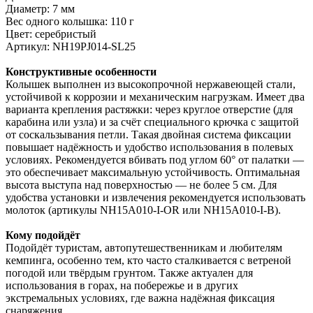
Диаметр: 7 мм
Вес одного колышка: 110 г
Цвет: серебристый
Артикул: NH19PJ014-SL25
Конструктивные особенности
Колышек выполнен из высокопрочной нержавеющей стали,
устойчивой к коррозии и механическим нагрузкам. Имеет два
варианта крепления растяжки: через круглое отверстие (для
карабина или узла) и за счёт специального крючка с защитой
от соскальзывания петли. Такая двойная система фиксации
повышает надёжность и удобство использования в полевых
условиях. Рекомендуется вбивать под углом 60° от палатки —
это обеспечивает максимальную устойчивость. Оптимальная
высота выступа над поверхностью — не более 5 см. Для
удобства установки и извлечения рекомендуется использовать
молоток (артикулы NH15A010-I-OR или NH15A010-I-B).
Кому подойдёт
Подойдёт туристам, автопутешественникам и любителям
кемпинга, особенно тем, кто часто сталкивается с ветреной
погодой или твёрдым грунтом. Также актуален для
использования в горах, на побережье и в других
экстремальных условиях, где важна надёжная фиксация
снаряжения.