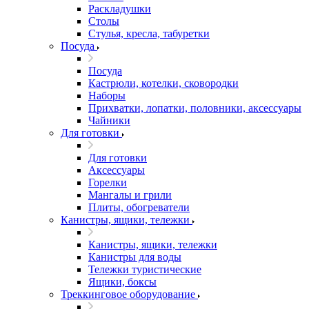
Раскладушки
Столы
Стулья, кресла, табуретки
Посуда
Посуда
Кастрюли, котелки, сковородки
Наборы
Прихватки, лопатки, половники, аксессуары
Чайники
Для готовки
Для готовки
Аксессуары
Горелки
Мангалы и грили
Плиты, обогреватели
Канистры, ящики, тележки
Канистры, ящики, тележки
Канистры для воды
Тележки туристические
Ящики, боксы
Треккинговое оборудование