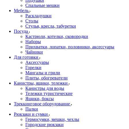
Подушки
Спальные мешки
Мебель
Раскладушки
Столы
Стулья, кресла, табуретки
Посуда
Кастрюли, котелки, сковородки
Наборы
Прихватки, лопатки, половники, аксессуары
Чайники
Для готовки
Аксессуары
Горелки
Мангалы и грили
Плиты, обогреватели
Канистры, ящики, тележки
Канистры для воды
Тележки туристические
Ящики, боксы
Треккинговое оборудование
Палки
Рюкзаки и сумки
Гермосумки, мешки, чехлы
Городские рюкзаки