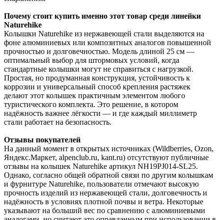
Почему стоит купить именно этот товар среди линейки
Naturehike
Колышки Naturehike из нержавеющей стали выделяются на
фоне алюминиевых или композитных аналогов повышенной
прочностью и долговечностью. Модель длиной 25 см —
оптимальный выбор для штормовых условий, когда
стандартные колышки могут не справиться с нагрузкой.
Простая, но продуманная конструкция, устойчивость к
коррозии и универсальный способ крепления растяжек
делают этот колышек практичным элементом любого
туристического комплекта. Это решение, в котором
надёжность важнее лёгкости — и где каждый миллиметр
стали работает на безопасность.
Отзывы покупателей
На данный момент в открытых источниках (Wildberries, Ozon,
Яндекс.Маркет, alpenclub.ru, kant.ru) отсутствуют публичные
отзывы на колышек Naturehike артикул NH19PJ014-SL25.
Однако, согласно общей обратной связи по другим колышкам
и фурнитуре Naturehike, пользователи отмечают высокую
прочность изделий из нержавеющей стали, долговечность и
надёжность в условиях плотной почвы и ветра. Некоторые
указывают на больший вес по сравнению с алюминиевыми
аналогами, но считают это оправданным при использовании в