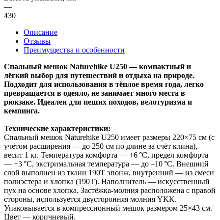
—
430
Описание
Отзывы
Преимущества и особенности
Спальный мешок Naturehike U250 — компактный и
лёгкий выбор для путешествий и отдыха на природе.
Подходит для использования в тёплое время года, легко
превращается в одеяло, не занимает много места в
рюкзаке. Идеален для пеших походов, велотуризма и
кемпинга.
Технические характеристики:
Спальный мешок Naturehike U250 имеет размеры 220×75 см (с
учётом расширения — до 250 см по длине за счёт клина),
весит 1 кг. Температура комфорта — +6 °C, предел комфорта
— +3 °C, экстримальная температура — до –10 °C. Внешний
слой выполнен из ткани 190T эпонж, внутренний — из смеси
полиэстера и хлопка (190T). Наполнитель — искусственный
пух на основе хлопка. Застёжка-молния расположена с правой
стороны, используется двусторонняя молния YKK.
Упаковывается в компрессионный мешок размером 25×43 см.
Цвет — коричневый.