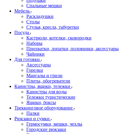
Подушки
Спальные мешки
Мебель
Раскладушки
Столы
Стулья, кресла, табуретки
Посуда
Кастрюли, котелки, сковородки
Наборы
Прихватки, лопатки, половники, аксессуары
Чайники
Для готовки
Аксессуары
Горелки
Мангалы и грили
Плиты, обогреватели
Канистры, ящики, тележки
Канистры для воды
Тележки туристические
Ящики, боксы
Треккинговое оборудование
Палки
Рюкзаки и сумки
Гермосумки, мешки, чехлы
Городские рюкзаки