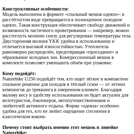
Конструктивные особенности:
Модель выполнена в формате «спальный мешок-одеяло»: в
расстёгнутом виде превращается в полноценное походное
одеяло. Такая конструкция обеспечивает свободу движений и
возможность частичного проветривания — например, можно
расстегнуть молнию снизу для регулировки температуры тела.
Двусторонняя молния YKK удобна в использовании и
отличается высокой износостойкостью. Утеплитель
равномерно распределён, предотвращая «проседание» и
образование холодных зон. Компрессионный мешок в
комплекте позволяет уменьшить объём при упаковке.
Кому подойдёт:
Naturehike U250 подойдёт тем, кто ищет лёгкое и компактное
спальное решение для походов в тёплый сезон — от летних
кемпингов до треккинга в умеренном климате. Благодаря
малому весу и удобству использования он будет актуален для
велотуристов, бэкпекеров, автопутешественников и
любителей активного отдыха. Форма «одеяла» особенно
удобна для тех, кто не любит ощущение стеснения в
классическом коконе.
Почему стоит выбрать именно этот мешок в линейке
Naturehike: