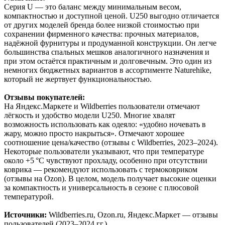
Серия U — это баланс между минимальным весом,
компактностью и доступной ценой. U250 выгодно отличается
от других моделей бренда более низкой стоимостью при
сохранении фирменного качества: прочных материалов,
надёжной фурнитуры и продуманной конструкции. Он легче
большинства спальных мешков аналогичного назначения и
при этом остаётся практичным и долговечным. Это один из
немногих бюджетных вариантов в ассортименте Naturehike,
который не жертвует функциональностью.
Отзывы покупателей:
На Яндекс.Маркете и Wildberries пользователи отмечают
лёгкость и удобство модели U250. Многие хвалят
возможность использовать как одеяло: «удобно ночевать в
жару, можно просто накрыться». Отмечают хорошее
соотношение цена/качество (отзывы с Wildberries, 2023–2024).
Некоторые пользователи указывают, что при температуре
около +5 °C чувствуют прохладу, особенно при отсутствии
коврика — рекомендуют использовать с термоковриком
(отзывы на Ozon). В целом, модель получает высокие оценки
за компактность и универсальность в сезоне с плюсовой
температурой.
Источники:
Wildberries.ru, Ozon.ru, Яндекс.Маркет — отзывы
пользователей (2023–2024 гг.).