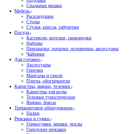
Подушки
Спальные мешки
Мебель
Раскладушки
Столы
Стулья, кресла, табуретки
Посуда
Кастрюли, котелки, сковородки
Наборы
Прихватки, лопатки, половники, аксессуары
Чайники
Для готовки
Аксессуары
Горелки
Мангалы и грили
Плиты, обогреватели
Канистры, ящики, тележки
Канистры для воды
Тележки туристические
Ящики, боксы
Треккинговое оборудование
Палки
Рюкзаки и сумки
Гермосумки, мешки, чехлы
Городские рюкзаки