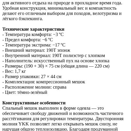
для активного отдыха на природе в прохладное время года.
Удобная конструкция, минимальный вес и компактность
делают его отличным выбором для походов, велотуризма и
лёгкого бэкпекинга.
Технические характеристики
- Температура комфорта: −3 °C
- Предел комфорта: −6 °C
- Температура экстрима: −17 °C
- Внешний материал: 190T эпонж
- Внутренний материал: 190T полиэстер с хлопком
- Наполнитель: искусственный пух на основе хлопка
- Размеры: (190 + 30) × 75 см (общая длина — 220 см)
- Вес: 1,7 кг
- Размер упаковки: 27 × 44 см
- Комплектация: компрессионный мешок
- Расположение молнии: справа
- Цвет: тёмно-зелёный
Конструктивные особенности
Спальный мешок выполнен в форме одеяла — это
обеспечивает свободу движений и возможность частичного
расстёгивания для регулировки температуры. Двусторонняя
молния YKK позволяет легко открывать мешок снизу, не
нарушая общую теплоизоляцию. Благодаря продуманной