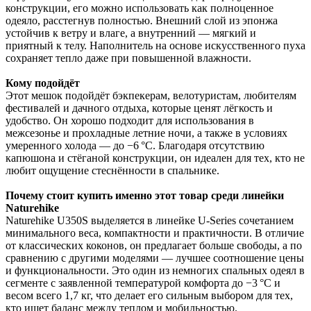
конструкции, его можно использовать как полноценное
одеяло, расстегнув полностью. Внешний слой из эпонжа
устойчив к ветру и влаге, а внутренний — мягкий и
приятный к телу. Наполнитель на основе искусственного пуха
сохраняет тепло даже при повышенной влажности.
Кому подойдёт
Этот мешок подойдёт бэкпекерам, велотуристам, любителям
фестивалей и дачного отдыха, которые ценят лёгкость и
удобство. Он хорошо подходит для использования в
межсезонье и прохладные летние ночи, а также в условиях
умеренного холода — до −6 °C. Благодаря отсутствию
капюшона и стёганой конструкции, он идеален для тех, кто не
любит ощущение стеснённости в спальнике.
Почему стоит купить именно этот товар среди линейки
Naturehike
Naturehike U350S выделяется в линейке U-Series сочетанием
минимального веса, компактности и практичности. В отличие
от классических коконов, он предлагает больше свободы, а по
сравнению с другими моделями — лучшее соотношение цены
и функциональности. Это один из немногих спальных одеял в
сегменте с заявленной температурой комфорта до −3 °C и
весом всего 1,7 кг, что делает его сильным выбором для тех,
кто ищет баланс между теплом и мобильностью.