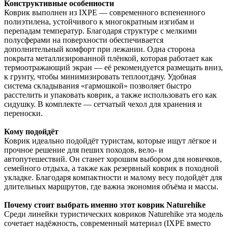
Конструктивные особенности
Коврик выполнен из IXPE — современного вспененного
полиэтилена, устойчивого к многократным изгибам и
перепадам температур. Благодаря структуре с мелкими
полусферами на поверхности обеспечивается
дополнительный комфорт при лежании. Одна сторона
покрыта металлизированной плёнкой, которая работает как
термоотражающий экран — её рекомендуется размещать вниз,
к грунту, чтобы минимизировать теплоотдачу. Удобная
система складывания «гармошкой» позволяет быстро
расстелить и упаковать коврик, а также использовать его как
сидушку. В комплекте — сетчатый чехол для хранения и
переноски.
Кому подойдёт
Коврик идеально подойдёт туристам, которые ищут лёгкое и
прочное решение для пеших походов, вело- и
автопутешествий. Он станет хорошим выбором для новичков,
семейного отдыха, а также как резервный коврик в походной
укладке. Благодаря компактности и малому весу подойдёт для
длительных маршрутов, где важна экономия объёма и массы.
Почему стоит выбрать именно этот коврик Naturehike
Среди линейки туристических ковриков Naturehike эта модель
сочетает надёжность, современный материал (IXPE вместо