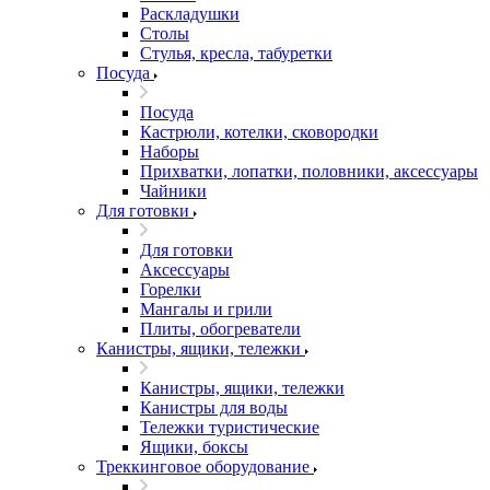
Раскладушки
Столы
Стулья, кресла, табуретки
Посуда
Посуда
Кастрюли, котелки, сковородки
Наборы
Прихватки, лопатки, половники, аксессуары
Чайники
Для готовки
Для готовки
Аксессуары
Горелки
Мангалы и грили
Плиты, обогреватели
Канистры, ящики, тележки
Канистры, ящики, тележки
Канистры для воды
Тележки туристические
Ящики, боксы
Треккинговое оборудование