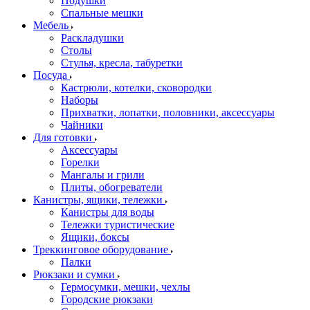
Подушки
Спальные мешки
Мебель
Раскладушки
Столы
Стулья, кресла, табуретки
Посуда
Кастрюли, котелки, сковородки
Наборы
Прихватки, лопатки, половники, аксессуары
Чайники
Для готовки
Аксессуары
Горелки
Мангалы и грили
Плиты, обогреватели
Канистры, ящики, тележки
Канистры для воды
Тележки туристические
Ящики, боксы
Треккинговое оборудование
Палки
Рюкзаки и сумки
Гермосумки, мешки, чехлы
Городские рюкзаки