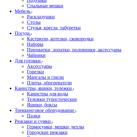
Подушки
Спальные мешки
Мебель
Раскладушки
Столы
Стулья, кресла, табуретки
Посуда
Кастрюли, котелки, сковородки
Наборы
Прихватки, лопатки, половники, аксессуары
Чайники
Для готовки
Аксессуары
Горелки
Мангалы и грили
Плиты, обогреватели
Канистры, ящики, тележки
Канистры для воды
Тележки туристические
Ящики, боксы
Треккинговое оборудование
Палки
Рюкзаки и сумки
Гермосумки, мешки, чехлы
Городские рюкзаки