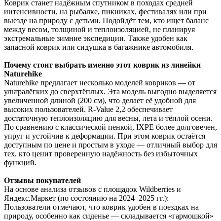
Коврик станет надёжным спутником в походах средней
интенсивности, на рыбалке, пикниках, фестивалях или при
выезде на природу с детьми. Подойдёт тем, кто ищет баланс
между весом, толщиной и теплоизоляцией, не планируя
экстремальные зимние экспедиции. Также удобен как
запасной коврик или сидушка в багажнике автомобиля.
Почему стоит выбрать именно этот коврик из линейки
Naturehike
Naturehike предлагает несколько моделей ковриков — от
ультралёгких до сверхтёплых. Эта модель выгодно выделяется
увеличенной длиной (200 см), что делает её удобной для
высоких пользователей. R-Value 2,2 обеспечивает
достаточную теплоизоляцию для весны, лета и тёплой осени.
По сравнению с классической пенкой, IXPE более долговечен,
упруг и устойчив к деформации. При этом коврик остаётся
доступным по цене и простым в уходе — отличный выбор для
тех, кто ценит проверенную надёжность без избыточных
функций.
Отзывы покупателей
На основе анализа отзывов с площадок Wildberries и
Яндекс.Маркет (по состоянию на 2024–2025 гг.):
Пользователи отмечают, что коврик удобен в поездках на
природу, особенно как сиденье — складывается «гармошкой»