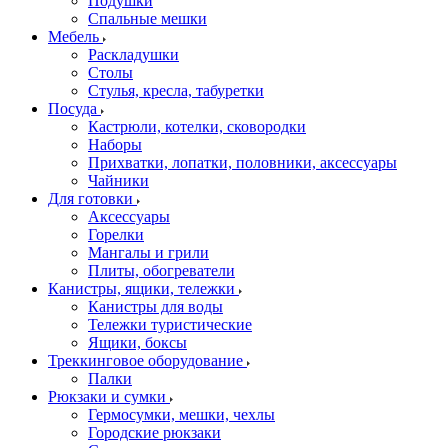
Подушки
Спальные мешки
Мебель
Раскладушки
Столы
Стулья, кресла, табуретки
Посуда
Кастрюли, котелки, сковородки
Наборы
Прихватки, лопатки, половники, аксессуары
Чайники
Для готовки
Аксессуары
Горелки
Мангалы и грили
Плиты, обогреватели
Канистры, ящики, тележки
Канистры для воды
Тележки туристические
Ящики, боксы
Треккинговое оборудование
Палки
Рюкзаки и сумки
Гермосумки, мешки, чехлы
Городские рюкзаки