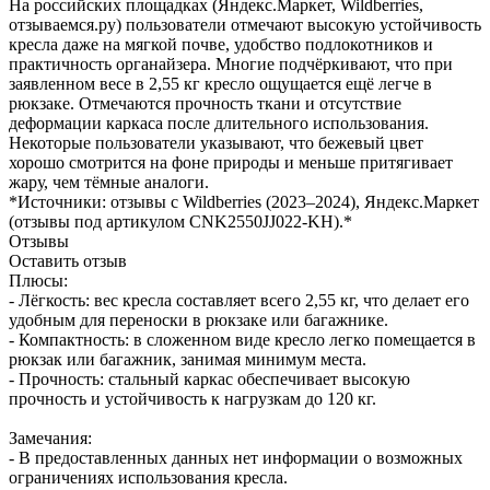
На российских площадках (Яндекс.Маркет, Wildberries,
отзываемся.ру) пользователи отмечают высокую устойчивость
кресла даже на мягкой почве, удобство подлокотников и
практичность органайзера. Многие подчёркивают, что при
заявленном весе в 2,55 кг кресло ощущается ещё легче в
рюкзаке. Отмечаются прочность ткани и отсутствие
деформации каркаса после длительного использования.
Некоторые пользователи указывают, что бежевый цвет
хорошо смотрится на фоне природы и меньше притягивает
жару, чем тёмные аналоги.
*Источники: отзывы с Wildberries (2023–2024), Яндекс.Маркет
(отзывы под артикулом CNK2550JJ022-KH).*
Отзывы
Оставить отзыв
Плюсы:
- Лёгкость: вес кресла составляет всего 2,55 кг, что делает его
удобным для переноски в рюкзаке или багажнике.
- Компактность: в сложенном виде кресло легко помещается в
рюкзак или багажник, занимая минимум места.
- Прочность: стальный каркас обеспечивает высокую
прочность и устойчивость к нагрузкам до 120 кг.
Замечания:
- В предоставленных данных нет информации о возможных
ограничениях использования кресла.