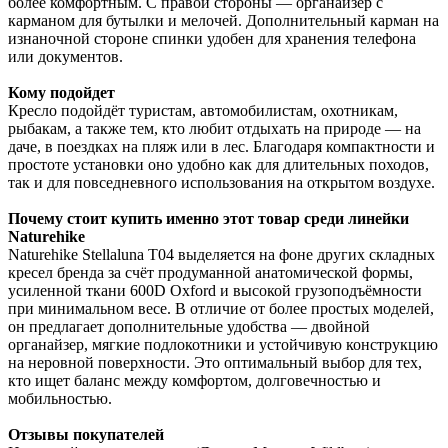
более комфортным. С правой стороны — органайзер с
карманом для бутылки и мелочей. Дополнительный карман на
изнаночной стороне спинки удобен для хранения телефона
или документов.
Кому подойдет
Кресло подойдёт туристам, автомобилистам, охотникам,
рыбакам, а также тем, кто любит отдыхать на природе — на
даче, в поездках на пляж или в лес. Благодаря компактности и
простоте установки оно удобно как для длительных походов,
так и для повседневного использования на открытом воздухе.
Почему стоит купить именно этот товар среди линейки
Naturehike
Naturehike Stellaluna T04 выделяется на фоне других складных
кресел бренда за счёт продуманной анатомической формы,
усиленной ткани 600D Oxford и высокой грузоподъёмности
при минимальном весе. В отличие от более простых моделей,
он предлагает дополнительные удобства — двойной
органайзер, мягкие подлокотники и устойчивую конструкцию
на неровной поверхности. Это оптимальный выбор для тех,
кто ищет баланс между комфортом, долговечностью и
мобильностью.
Отзывы покупателей