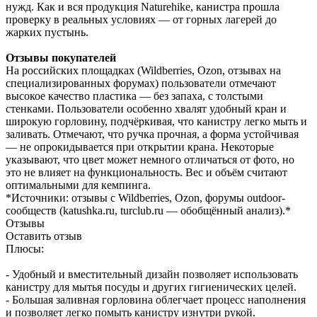
нужд. Как и вся продукция Naturehike, канистра прошла
проверку в реальных условиях — от горных лагерей до
жарких пустынь.
Отзывы покупателей
На российских площадках (Wildberries, Ozon, отзывах на
специализированных форумах) пользователи отмечают
высокое качество пластика — без запаха, с толстыми
стенками. Пользователи особенно хвалят удобный кран и
широкую горловину, подчёркивая, что канистру легко мыть и
заливать. Отмечают, что ручка прочная, а форма устойчивая
— не опрокидывается при открытии крана. Некоторые
указывают, что цвет может немного отличаться от фото, но
это не влияет на функциональность. Вес и объём считают
оптимальными для кемпинга.
*Источники: отзывы с Wildberries, Ozon, форумы outdoor-
сообществ (katushka.ru, turclub.ru — обобщённый анализ).*
Отзывы
Оставить отзыв
Плюсы:
- Удобный и вместительный дизайн позволяет использовать
канистру для мытья посуды и других гигиенических целей.
- Большая заливная горловина облегчает процесс наполнения
и позволяет легко помыть канистру изнутри рукой.