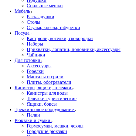
Подушки
Спальные мешки
Мебель
Раскладушки
Столы
Стулья, кресла, табуретки
Посуда
Кастрюли, котелки, сковородки
Наборы
Прихватки, лопатки, половники, аксессуары
Чайники
Для готовки
Аксессуары
Горелки
Мангалы и грили
Плиты, обогреватели
Канистры, ящики, тележки
Канистры для воды
Тележки туристические
Ящики, боксы
Треккинговое оборудование
Палки
Рюкзаки и сумки
Гермосумки, мешки, чехлы
Городские рюкзаки